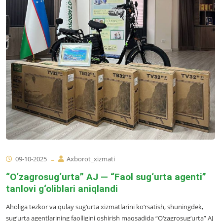
09-10-2025
Axborot_xizmati
“O‘zagrosug‘urta” AJ — “Faol sug‘urta agenti”
tanlovi g‘oliblari aniqlandi
Aholiga tezkor va qulay sug‘urta xizmatlarini ko‘rsatish, shuningdek,
sug‘urta agentlarining faolligini oshirish maqsadida “O‘zagrosug‘urta” AJ