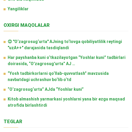
Yangiliklar
OXIRGI MAQOLALAR
😊 "O‘zagrosug‘urta" AJning to‘lovga qobiliyatlilik reytingi
"uzA++" darajasida tasdiqlandi
Har payshanba kuni o‘tkazilayotgan “Yoshlar kuni” tadbirlari
doirasida, “Oʻzagrosugʻurta” AJ …
“Yosh tadbirkorlarni qo‘llab-quvvatlash” mavzusida
navbatdagi uchrashuv bo‘lib o‘td
“O‘zagrosug‘urta” AJda “Yoshlar kuni”
Kitob almashish yarmarkasi yoshlarni yana bir ezgu maqsad
atrofida birlashtirdi
TEGLAR