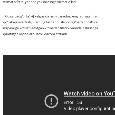
xizmat sifatini yanada yaxshilashga xizmat qiladi.
“O‘zagrosug‘urta” AJ kelgusida ham tizimdagi eng faol agentlarni
qo‘llab-quvvatlash, ularning tashabbuslarini rag‘batlantirish va
mijozlarga ko‘rsatilayotgan xizmatlar sifatini yanada oshirishga
qaratilgan loyihalarni izchil davom ettiradi.