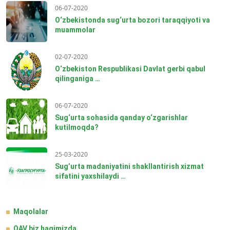
06-07-2020
O‘zbekistonda sug‘urta bozori taraqqiyoti va
muammolar
02-07-2020
O‘zbekiston Respublikasi Davlat gerbi qabul
qilinganiga …
06-07-2020
Sug‘urta sohasida qanday o‘zgarishlar
kutilmoqda?
25-03-2020
Sug’urta madaniyatini shakllantirish xizmat
sifatini yaxshilaydi …
Maqolalar
OAV biz haqimizda