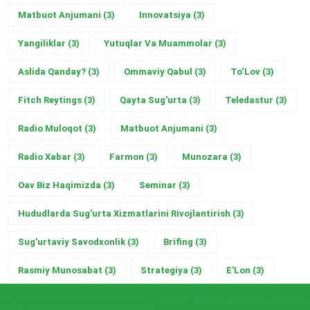
Matbuot Anjumani
(3)
Innovatsiya
(3)
Yangiliklar
(3)
Yutuqlar Va Muammolar
(3)
Aslida Qanday?
(3)
Ommaviy Qabul
(3)
To‘Lov
(3)
Fitch Reytings
(3)
Qayta Sug'urta
(3)
Teledastur
(3)
Radio Muloqot
(3)
Matbuot Anjumani
(3)
Radio Xabar
(3)
Farmon
(3)
Munozara
(3)
Oav Biz Haqimizda
(3)
Seminar
(3)
Hududlarda Sug'urta Xizmatlarini Rivojlantirish
(3)
Sug'urtaviy Savodxonlik
(3)
Brifing
(3)
Rasmiy Munosabat
(3)
Strategiya
(3)
E'Lon
(3)