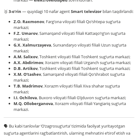
markazi —
elektrovelosiped
sovrindorlari.
🥉
3-o‘rin
— quyidagi 10 nafar agent
Smart televizor
bilan taqdirlandi:
Z.O. Raxmonov
, Farg‘ona viloyati filiali Qo‘shtepa sug‘urta
markazi;
F.Z. Umarov
, Samarqand viloyati filiali Kattaqo‘rg‘on sug‘urta
markazi;
G.X. Xalmurzayeva
, Surxandaryo viloyati filiali Uzun sug‘urta
markazi;
A.M. Salixov
, Toshkent viloyati filiali Toshkent sug‘urta markazi;
A.X. Abdirimov
, Xorazm viloyati filiali Urganch sug‘urta markazi;
D.B. Artikov
, Toshkent viloyati filiali Toshkent sug‘urta markazi;
X.M. O‘tashev
, Samarqand viloyati filiali Qo‘shrabot sug‘urta
markazi;
T.B. Madrimov
, Xorazm viloyati filiali Xiva shahar sug‘urta
markazi;
I.I. Ochilova
, Buxoro viloyati filiali G‘ijduvon sug‘urta markazi;
M.Q. Olloberganova
, Xorazm viloyati filiali Yangiariq sug‘urta
markazi.
Bu kabi tanlovlar ‘O‘zagrosug‘urta’ tizimida faoliyat yuritayotgan
🗣
sug‘urta agentlarini rag‘batlantirish, ularning mehnatini e’tirof etish va