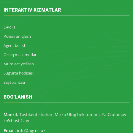
INTERAKTIV XIZMATLAR
E-Polis
Polisni aniqlash
Agent bo'lish
Ochiq ma'lumotlar
Murojaat yo‘llash
Sug‘urta hodisasi
Sayt xaritasi
BOG`LANISH
Manzil:
Toshkent shahar, Mirzo Ulug'bek tumani, Ya.G'ulomov
ko'chasi 1-uy
Email:
info@agros.uz