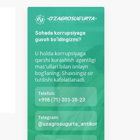
Sohada korrupsiyaga
guvoh bo‘ldingizmi?
U holda korrupsiyaga
qarshi kurashish agentligi
mas'ullari bilan onlayn
bog‘laning. Shaxsingiz sir
tutilishi kafolatlanadi.
Telefon:
+998 (71) 203-20-23
Telegram:
@uzagrosugurta_antikor