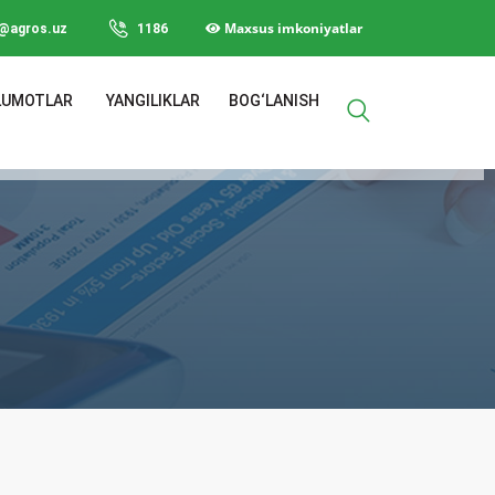
Maxsus imkoniyatlar
o@agros.uz
1186
LUMOTLAR
YANGILIKLAR
BOG‘LANISH