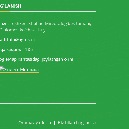
G`LANISH
nzil:
Toshkent shahar, Mirzo Ulug'bek tumani,
G'ulomov ko'chasi 1-uy
il:
info@agros.uz
sqa raqam:
1186
gleMap xaritasidagi joylashgan o‘rni
Ommaviy oferta
Biz bilan bog‘lanish