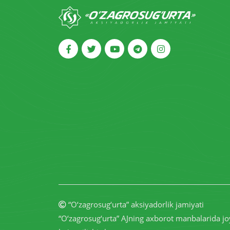
“O‘zagrosug‘urta” aksiyadorlik jamiyati
“O‘zagrosug‘urta” AJning axborot manbalarida jo