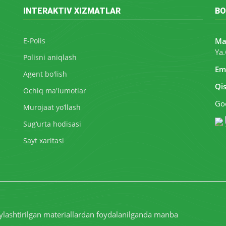
INTERAKTIV XIZMATLAR
BO
E-Polis
Ma
Ya.
Polisni aniqlash
Ema
Agent bo'lish
Qi
Ochiq ma'lumotlar
Goo
Murojaat yo‘llash
Sug‘urta hodisasi
Sayt xaritasi
ylashtirilgan materiallardan foydalanilganda manba