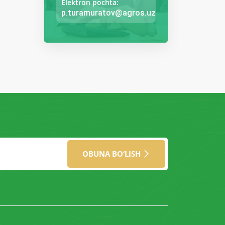
Elektron pochta:
p.turamuratov@agros.uz
OBUNA BO‘LISH