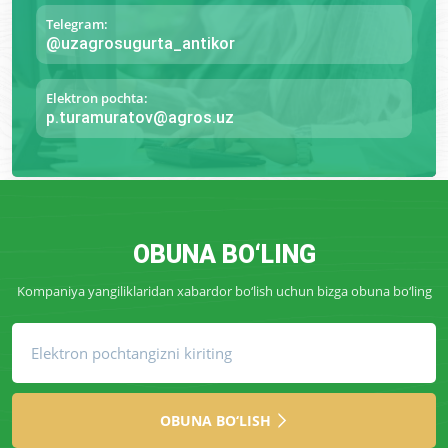
Telegram:
@uzagrosugurta_antikor
Elektron pochta:
p.turamuratov@agros.uz
OBUNA BO‘LING
Kompaniya yangiliklaridan xabardor bo‘lish uchun bizga obuna bo‘ling
OBUNA BO‘LISH