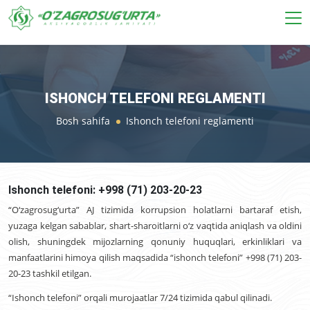
ISHONCH TELEFONI REGLAMENTI
Bosh sahifa
Ishonch telefoni reglamenti
Ishonch telefoni: +998 (71) 203-20-23
“O‘zagrosug‘urta” AJ tizimida korrupsion holatlarni bartaraf etish,
yuzaga kelgan sabablar, shart-sharoitlarni o‘z vaqtida aniqlash va oldini
olish, shuningdek mijozlarning qonuniy huquqlari, erkinliklari va
manfaatlarini himoya qilish maqsadida “ishonch telefoni” +998 (71) 203-
20-23 tashkil etilgan.
“Ishonch telefoni” orqali murojaatlar 7/24 tizimida qabul qilinadi.