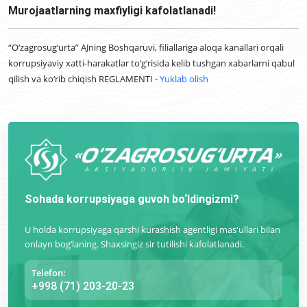
Murojaatlarning maxfiyligi kafolatlanadi!
“O‘zagrosug‘urta” AJning Boshqaruvi, filiallariga aloqa kanallari orqali
korrupsiyaviy xatti-harakatlar to‘g‘risida kelib tushgan xabarlarni qabul
qilish va ko‘rib chiqish RЕGLAMЕNTI -
Yuklab olish
Sohada korrupsiyaga guvoh bo‘ldingizmi?
U holda korrupsiyaga qarshi kurashish agentligi mas'ullari bilan
onlayn bog‘laning. Shaxsingiz sir tutilishi kafolatlanadi.
Telefon:
+998 (71) 203-20-23