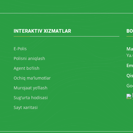
INTERAKTIV XIZMATLAR
BO
E-Polis
Ma
Ya.
Polisni aniqlash
Ema
Agent bo'lish
Qi
Ochiq ma'lumotlar
Goo
Murojaat yo‘llash
Sug‘urta hodisasi
Sayt xaritasi