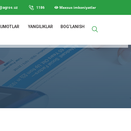
Maxsus imkoniyatlar
o@agros.uz
1186
LUMOTLAR
YANGILIKLAR
BOG‘LANISH