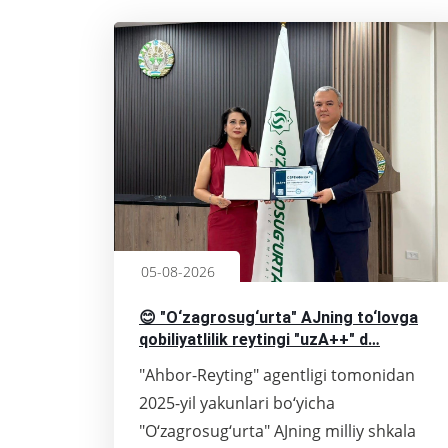
05-08-2026
😊 "O‘zagrosug‘urta" AJning to‘lovga
qobiliyatlilik reytingi "uzA++" d…
"Ahbor-Reyting" agentligi tomonidan
2025-yil yakunlari bo‘yicha
"O‘zagrosug‘urta" AJning milliy shkala