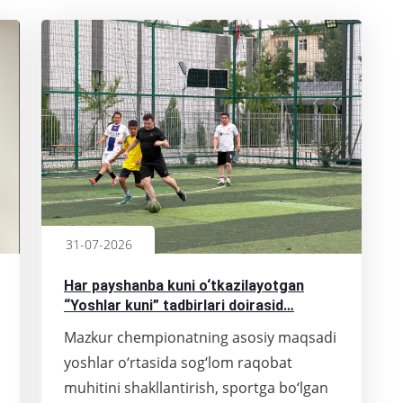
31-07-2026
Har payshanba kuni o‘tkazilayotgan
“Yoshlar kuni” tadbirlari doirasid…
Mazkur chempionatning asosiy maqsadi
yoshlar o‘rtasida sog‘lom raqobat
muhitini shakllantirish, sportga bo‘lgan