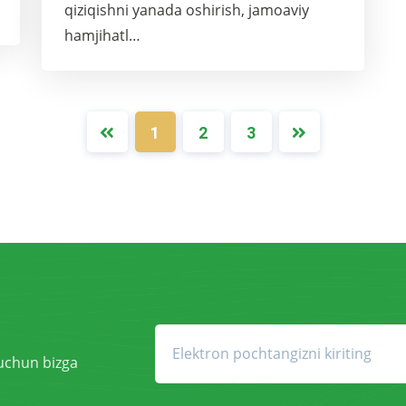
qiziqishni yanada oshirish, jamoaviy
hamjihatl…
1
2
3
 uchun bizga