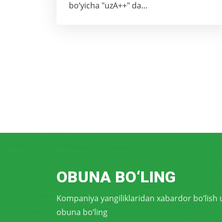
bo‘yicha "uzA++" da…
OBUNA BO‘LING
Kompaniya yangiliklaridan xabardor bo‘lish
obuna bo‘ling