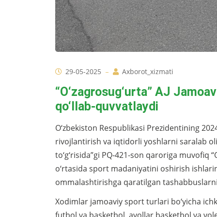
29-05-2025
Axborot_xizmati
“O‘zagrosug‘urta” AJ Jamoaviy 
qo‘llab-quvvatlaydi
O‘zbekiston Respublikasi Prezidentining 2024
rivojlantirish va iqtidorli yoshlarni saralab o
to‘g‘risida”gi PQ-421-son qaroriga muvofiq “
o‘rtasida sport madaniyatini oshirish ishlar
ommalashtirishga qaratilgan tashabbuslarni 
Xodimlar jamoaviy sport turlari bo‘yicha ich
futbol va basketbol, ​​ayollar basketbol va vol