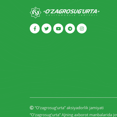
“O‘zagrosug‘urta” aksiyadorlik jamiyati
“O‘zagrosug‘urta” AJning axborot manbalarida jo