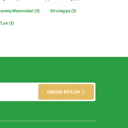
asmiy Munosabat
(3)
Strategiya
(3)
'Lon
(3)
OBUNA BO‘LISH