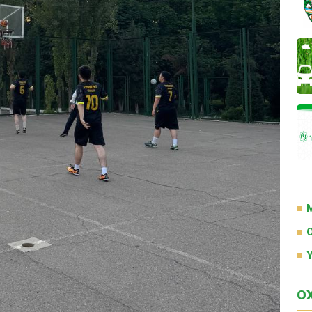
M
O
Y
O