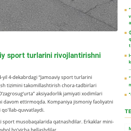
“
v
a

q
t
sport turlarini rivojlantirishni
H
k
-yil 4-dekabrdagi “Jamoaviy sport turlarini
“
m
lish tizimini takomillashtirish chora-tadbirlari
O‘zagrosug‘urta” aksiyadorlik jamiyati xodimlari
“
ini davom ettirmoqda. Kompaniya jismoniy faoliyatni
qo'llab-quvvatlaydi.
T
ki sport musobaqalarida qatnashdilar. Erkaklar mini-
M
eybol bo‘yicha bellashdilar.