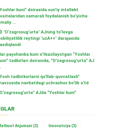
Yoshlar kuni” doirasida sun’iy intellekt
ositalaridan samarali foydalanish bo‘yicha
maliy …
 "O‘zagrosug‘urta" AJning to‘lovga
obiliyatlilik reytingi "uzA++" darajasida
asdiqlandi
ar payshanba kuni o‘tkazilayotgan “Yoshlar
uni” tadbirlari doirasida, “Oʻzagrosugʻurta” AJ
…
Yosh tadbirkorlarni qo‘llab-quvvatlash”
avzusida navbatdagi uchrashuv bo‘lib o‘td
O‘zagrosug‘urta” AJda “Yoshlar kuni”
EGLAR
atbuot Anjumani
(3)
Innovatsiya
(3)