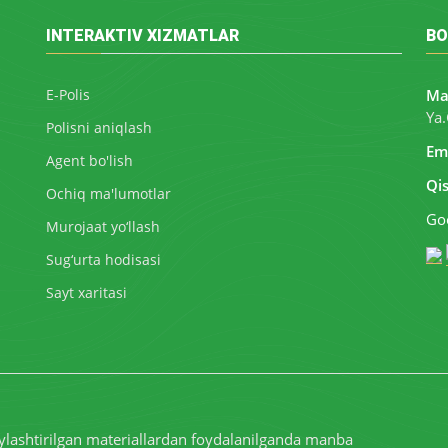
INTERAKTIV XIZMATLAR
BO
E-Polis
Ma
Ya.
Polisni aniqlash
Ema
Agent bo'lish
Qi
Ochiq ma'lumotlar
Goo
Murojaat yo‘llash
Sug‘urta hodisasi
Sayt xaritasi
ylashtirilgan materiallardan foydalanilganda manba