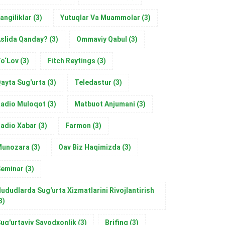
angiliklar
(3)
Yutuqlar Va Muammolar
(3)
slida Qanday?
(3)
Ommaviy Qabul
(3)
o‘Lov
(3)
Fitch Reytings
(3)
ayta Sug'urta
(3)
Teledastur
(3)
adio Muloqot
(3)
Matbuot Anjumani
(3)
adio Xabar
(3)
Farmon
(3)
Munozara
(3)
Oav Biz Haqimizda
(3)
eminar
(3)
ududlarda Sug'urta Xizmatlarini Rivojlantirish
3)
ug'urtaviy Savodxonlik
(3)
Brifing
(3)