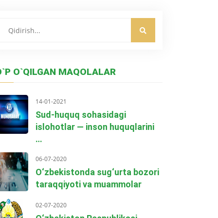
O`P O`QILGAN MAQOLALAR
14-01-2021
Sud-huquq sohasidagi
islohotlar — inson huquqlarini
…
06-07-2020
O‘zbekistonda sug‘urta bozori
taraqqiyoti va muammolar
02-07-2020