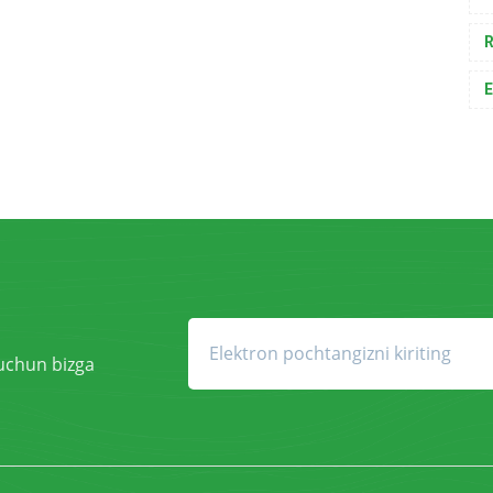
R
E
 uchun bizga