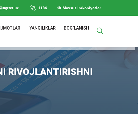
Maxsus imkoniyatlar
o@agros.uz
1186
LUMOTLAR
YANGILIKLAR
BOG‘LANISH
I RIVOJLANTIRISHNI