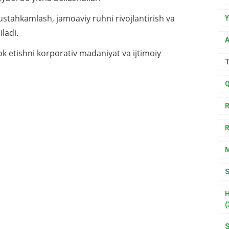
stahkamlash, jamoaviy ruhni rivojlantirish va
Y
ladi.
A
rok etishni korporativ madaniyat va ijtimoiy
T
Q
R
R
S
H
(
S