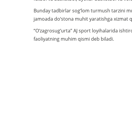
Bunday tadbirlar sog‘lom turmush tarzini mu
jamoada do‘stona muhit yaratishga xizmat qi
“O‘zagrosug‘urta” AJ sport loyihalarida ishti
faoliyatning muhim qismi deb biladi.