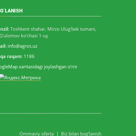
G`LANISH
nzil:
Toshkent shahar, Mirzo Ulug'bek tumani,
G'ulomov ko'chasi 1-uy
il:
info@agros.uz
sqa raqam:
1186
gleMap xaritasidagi joylashgan o‘rni
Ommaviy oferta
Biz bilan bog‘lanish