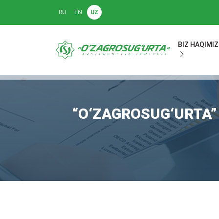
RU
EN
UZ
BIZ HAQIMI
“O‘ZAGROSUG‘URTA”