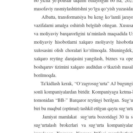
bo‘yicha ye-polislar taqdim etilayotgan bo‘lsa, 202
masofaviy rasmiylashtirishni yo‘lga qo‘yish yuzasid
Albatta, transformatsiya bu keng ko‘lamli jarayon
vazifalarni amalga oshirish belgilab olingan. Xus
va moliyaviy barqarorligini ta’minlash maqsadida Us
moliyaviy hisobotlarni xalqaro moliyaviy hisobotl
xulosasini olish choralari ko‘rilmoqda. Shuningdek
xalqaro reyting darajasini yangilash, biznes va op
boshqaruv tizimini xalqaro auditdan o‘tkazish masala
borilmoqda.
Ta’kidlash kerak, “O‘zagrosug‘urta” AJ bugungi k
sonli kompaniyalardan biridir. Kompaniyaga ketma-k
tomonidan “BB-” Barqaror reytingi berilgan. Sug‘u
biri bu maqbul (optimal) tashkil etilgan qayta sug‘ur
Jamiyat mamlakat sug‘urta bozoridagi 30 ta sug‘ur
sug‘urtalash brokerlari va sug‘urta kompaniyalar