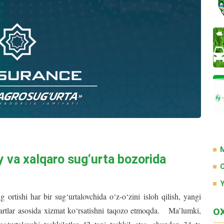
M
a xalqaro sug‘urta bozorida
O
Y
 ortishi har bir sug‘urtalovchida o‘z-o‘zini isloh qilish, yangi
ndartlar asosida xizmat ko‘rsatishni taqozo etmoqda. Ma’lumki,
O