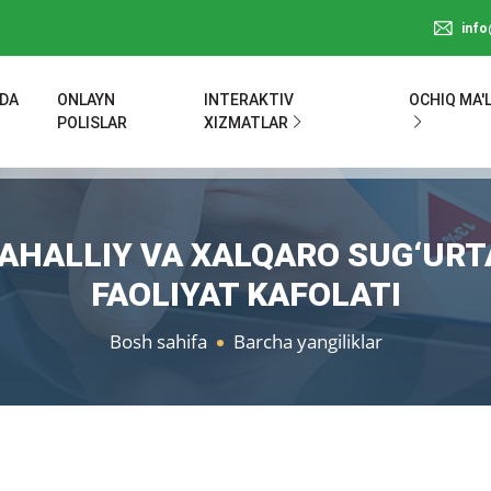
inf
ZDA
ONLAYN
INTERAKTIV
OCHIQ MA'
POLISLAR
XIZMATLAR
AHALLIY VA XALQARO SUG‘URT
FAOLIYAT KAFOLATI
Bosh sahifa
Barcha yangiliklar