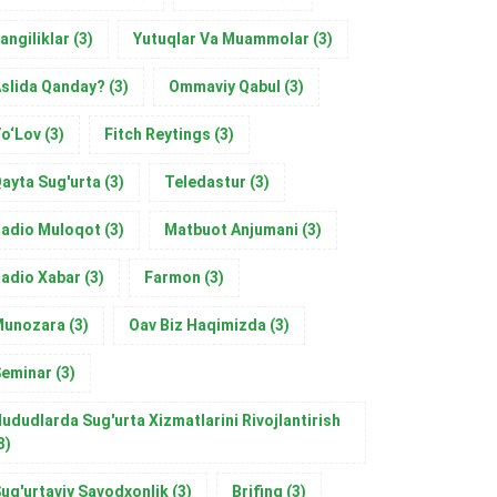
angiliklar
(3)
Yutuqlar Va Muammolar
(3)
slida Qanday?
(3)
Ommaviy Qabul
(3)
o‘Lov
(3)
Fitch Reytings
(3)
ayta Sug'urta
(3)
Teledastur
(3)
adio Muloqot
(3)
Matbuot Anjumani
(3)
adio Xabar
(3)
Farmon
(3)
Munozara
(3)
Oav Biz Haqimizda
(3)
eminar
(3)
ududlarda Sug'urta Xizmatlarini Rivojlantirish
3)
ug'urtaviy Savodxonlik
(3)
Brifing
(3)