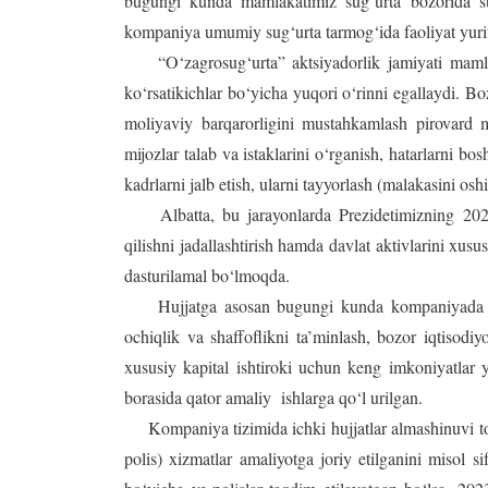
bugungi kunda mamlakatimiz sug‘urta bozorida sug‘
kompaniya umumiy sug‘urta tarmog‘ida faoliyat yuri
“O‘zagrosug‘urta” aktsiyadorlik jamiyati mamlaka
ko‘rsatikichlar bo‘yicha yuqori o‘rinni egallaydi. 
moliyaviy barqarorligini mustahkamlash pirovard m
mijozlar talab va istaklarini o‘rganish, hatarlarni bo
kadrlarni jalb etish, ularni tayyorlash (malakasini oshi
Albatta, bu jarayonlarda Prezidetimizning 2020 y
qilishni jadallashtirish hamda davlat aktivlarini xusu
dasturilamal bo‘lmoqda.
Hujjatga asosan bugungi kunda kompaniyada tra
ochiqlik va shaffoflikni ta’minlash, bozor iqtisodiyo
xususiy kapital ishtiroki uchun keng imkoniyatlar y
borasida qator amaliy ishlarga qo‘l urilgan.
Kompaniya tizimida ichki hujjatlar almashinuvi to‘li
polis) xizmatlar amaliyotga joriy etilganini misol s