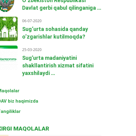
O‘zbekiston Respublikasi
Davlat gerbi qabul qilinganiga …
06-07-2020
Sug‘urta sohasida qanday
o‘zgarishlar kutilmoqda?
25-03-2020
Sug’urta madaniyatini
shakllantirish xizmat sifatini
yaxshilaydi …
aqolalar
AV biz haqimizda
angiliklar
XIRGI MAQOLALAR