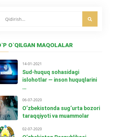
O`P O`QILGAN MAQOLALAR
14-01-2021
Sud-huquq sohasidagi
islohotlar — inson huquqlarini
…
06-07-2020
O‘zbekistonda sug‘urta bozori
taraqqiyoti va muammolar
02-07-2020