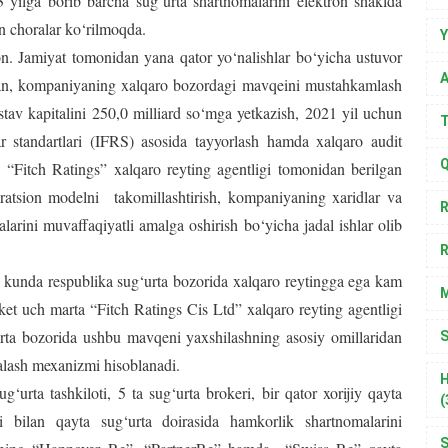
3 yilga borib barcha sug‘urta shartnomalarini elektron shaklda
an choralar ko‘rilmoqda.
Y
. Jamiyat tomonidan yana qator yo‘nalishlar bo‘yicha ustuvor
A
usan, kompaniyaning xalqaro bozordagi mavqeini mustahkamlash
tav kapitalini 250,0 milliard so‘mga yetkazish, 2021 yil uchun
T
ar standartlari (IFRS) asosida tayyorlash hamda xalqaro audit
Q
, “Fitch Ratings” xalqaro reyting agentligi tomonidan berilgan
eratsion modelni takomillashtirish, kompaniyaning xaridlar va
R
larini muvaffaqiyatli amalga oshirish bo‘yicha jadal ishlar olib
R
unda respublika sug‘urta bozorida xalqaro reytingga ega kam
et uch marta “Fitch Ratings Cis Ltd” xalqaro reyting agentligi
rta bozorida ushbu mavqeni yaxshilashning asosiy omillaridan
S
talash mexanizmi hisoblanadi.
H
ta tashkiloti, 5 ta sug‘urta brokeri, bir qator xorijiy qayta
(
i bilan qayta sug‘urta doirasida hamkorlik shartnomalarini
S