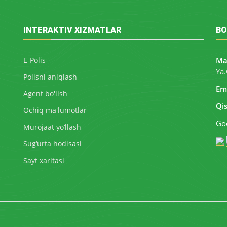
INTERAKTIV XIZMATLAR
BO
E-Polis
Ma
Ya.
Polisni aniqlash
Ema
Agent bo'lish
Qi
Ochiq ma'lumotlar
Goo
Murojaat yo‘llash
Sug‘urta hodisasi
Sayt xaritasi