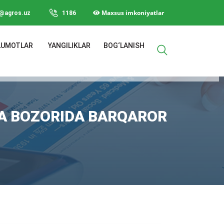
Maxsus imkoniyatlar
o@agros.uz
1186
LUMOTLAR
YANGILIKLAR
BOG‘LANISH
A BOZORIDA BARQAROR