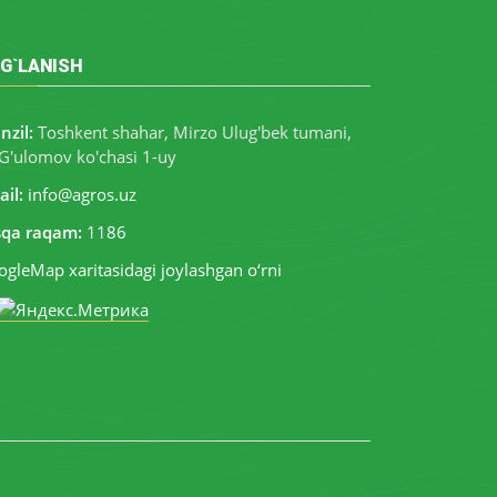
G`LANISH
nzil:
Toshkent shahar, Mirzo Ulug'bek tumani,
G'ulomov ko'chasi 1-uy
il:
info@agros.uz
sqa raqam:
1186
gleMap xaritasidagi joylashgan o‘rni