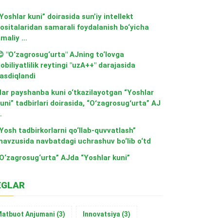
Yoshlar kuni” doirasida sun’iy intellekt
ositalaridan samarali foydalanish bo‘yicha
maliy …
 "O‘zagrosug‘urta" AJning to‘lovga
obiliyatlilik reytingi "uzA++" darajasida
asdiqlandi
ar payshanba kuni o‘tkazilayotgan “Yoshlar
uni” tadbirlari doirasida, “Oʻzagrosugʻurta” AJ
…
Yosh tadbirkorlarni qo‘llab-quvvatlash”
avzusida navbatdagi uchrashuv bo‘lib o‘td
O‘zagrosug‘urta” AJda “Yoshlar kuni”
EGLAR
atbuot Anjumani
(3)
Innovatsiya
(3)