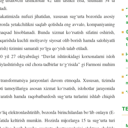
urtalovchi tashkilotlar 42 tani tashkil etsa, shundan 34 ta
tadi.
“
timizda nufuzi jihatidan, xususan sug‘urta bozorida asosiy
v
a
Bozorda yetakchilikni saqlab qolishda eng avvalo, kompaniyaning
aqsad hisoblanadi. Bunda xizmat ko‘rsatish sifatini oshirish,

q
shqarishda kuchli moliyaviy siyosat olib borish hamda salohiyatli
t
rish) tizimini samarali yo‘lga qo‘yish talab etiladi.
H
il 27 oktyabrdagi “Davlat ishtirokidagi korxonalarni isloh
k
siylashtirishga oid chora-tadbirlar to‘g‘risida” gi Farmoni muhim
“
nsformatsiya jarayonlari davom etmoqda. Xususan, tizimda
m
ti tamoyillariga asosan xizmat ko‘rsatish, islohotlar jarayonida
“
aratish hamda raqobatbardosh sug‘urta turlarini ishlab chiqish
T
q elektronlashtirilib, bozorda birinchilardan bo‘lib onlayn (E-
ifatida keltirish mumkin. Hozirda mijozlarga 15 ta sug‘urta turi
M