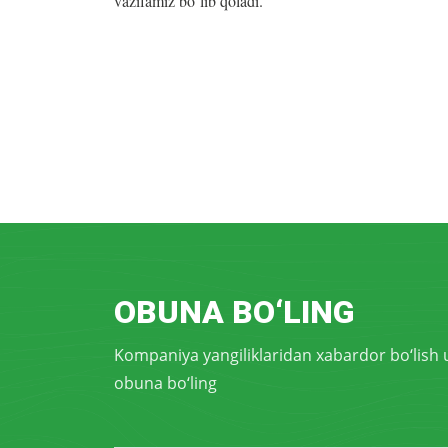
vazifamiz bo‘lib qoladi.
OBUNA BO‘LING
Kompaniya yangiliklaridan xabardor bo‘lish
obuna bo‘ling