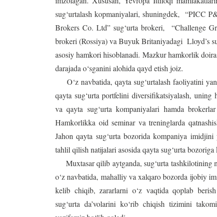
imzolagan. Xususan, Yevropa Ittifoqi mamlakatl
sug‘urtalash kopmaniyalari, shuningdek, “PICC P
Brokers Co. Ltd” sug‘urta brokeri, “Challenge Gr
brokeri (Rossiya) va Buyuk Britaniyadagi Lloyd’s s
asosiy hamkori hisoblanadi. Mazkur hamkorlik doiras
darajada o‘sganini alohida qayd etish joiz.
O‘z navbatida, qayta sug‘urtalash faoliyatini yana
qayta sug‘urta portfelini diversifikatsiyalash, unin
va qayta sug‘urta kompaniyalari hamda brokerlar 
Hamkorlikka oid seminar va treninglarda qatnashis
Jahon qayta sug‘urta bozorida kompaniya imidjini y
tahlil qilish natijalari asosida qayta sug‘urta bozoriga
Muxtasar qilib aytganda, sug‘urta tashkilotining n
o‘z navbatida, mahalliy va xalqaro bozorda ijobiy 
kelib chiqib, zararlarni o‘z vaqtida qoplab beri
sug‘urta da’volarini ko‘rib chiqish tizimini takomi