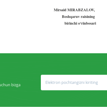
Mirsaid MIRABZALOV,
Boshqaruv raisining
birinchi o‘rinbosari
 uchun bizga