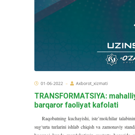
01-06-2022
Axborot_xizmati
TRANSFORMATSIYA: mahalliy v
barqaror faoliyat kafolati
Raqobatning kuchayishi, iste’molchilar talabining
sug‘urta turlarini ishlab chiqish va zamonaviy sta