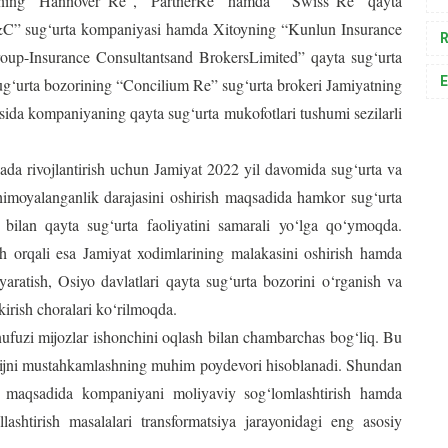
arining “Hannover Re”, “PartnerRe” hamda “Swiss Re” qayta
&C” sug‘urta kompaniyasi hamda Xitoyning “Kunlun Insurance
R
oup-Insurance Consultantsand BrokersLimited” qayta sug‘urta
E
ug‘urta bozorining “Concilium Re” sug‘urta brokeri Jamiyatning
ida kompaniyaning qayta sug‘urta mukofotlari tushumi sezilarli
da rivojlantirish uchun Jamiyat 2022 yil davomida sug‘urta va
g himoyalanganlik darajasini oshirish maqsadida hamkor sug‘urta
bilan qayta sug‘urta faoliyatini samarali yo‘lga qo‘ymoqda.
h orqali esa Jamiyat xodimlarining malakasini oshirish hamda
aratish, Osiyo davlatlari qayta sug‘urta bozorini o‘rganish va
 kirish choralari ko‘rilmoqda.
ufuzi mijozlar ishonchini oqlash bilan chambarchas bog‘liq. Bu
imijni mustahkamlashning muhim poydevori hisoblanadi. Shundan
sh maqsadida kompaniyani moliyaviy sog‘lomlashtirish hamda
llashtirish masalalari transformatsiya jarayonidagi eng asosiy