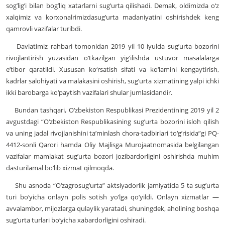
sog’lig’i bilan bog’liq xatarlarni sug’urta qilishadi. Demak, oldimizda o‘z
xalqimiz va korxonalrimizdasug’urta madaniyatini oshirishdek keng
qamrovli vazifalar turibdi.
Davlatimiz rahbari tomonidan 2019 yil 10 iyulda sug’urta bozorini
rivojlantirish yuzasidan o‘tkazilgan yig’ilishda ustuvor masalalarga
e’tibor qaratildi. Xususan ko‘rsatish sifati va ko‘lamini kengaytirish,
kadrlar salohiyati va malakasini oshirish, sug’urta xizmatining yalpi ichki
ikki barobarga ko‘paytish vazifalari shular jumlasidandir.
Bundan tashqari, O‘zbekiston Respublikasi Prezidentining 2019 yil 2
avgustdagi “O‘zbekiston Respublikasining sug’urta bozorini isloh qilish
va uning jadal rivojlanishini ta’minlash chora-tadbirlari to‘g’risida”gi PQ-
4412-sonli Qarori hamda Oliy Majlisga Murojaatnomasida belgilangan
vazifalar mamlakat sug’urta bozori jozibardorligini oshirishda muhim
dasturilamal bo‘lib xizmat qilmoqda.
Shu asnoda “O‘zagrosug’urta” aktsiyadorlik jamiyatida 5 ta sug’urta
turi bo‘yicha onlayn polis sotish yo‘lga qo‘yildi. Onlayn xizmatlar —
avvalambor, mijozlarga qulaylik yaratadi, shuningdek, aholining boshqa
sug’urta turlari bo‘yicha xabardorligini oshiradi.