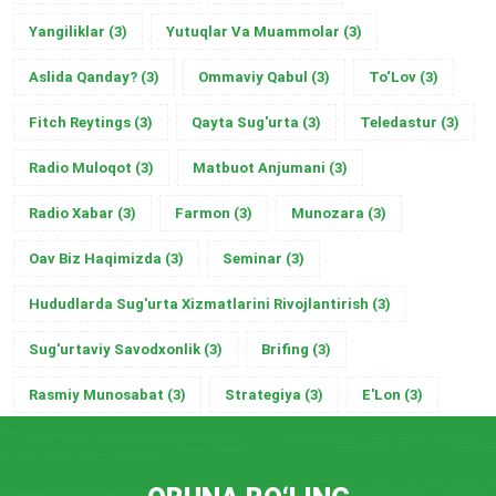
Yangiliklar
(3)
Yutuqlar Va Muammolar
(3)
Aslida Qanday?
(3)
Ommaviy Qabul
(3)
To‘Lov
(3)
Fitch Reytings
(3)
Qayta Sug'urta
(3)
Teledastur
(3)
Radio Muloqot
(3)
Matbuot Anjumani
(3)
Radio Xabar
(3)
Farmon
(3)
Munozara
(3)
Oav Biz Haqimizda
(3)
Seminar
(3)
Hududlarda Sug'urta Xizmatlarini Rivojlantirish
(3)
Sug'urtaviy Savodxonlik
(3)
Brifing
(3)
Rasmiy Munosabat
(3)
Strategiya
(3)
E'Lon
(3)