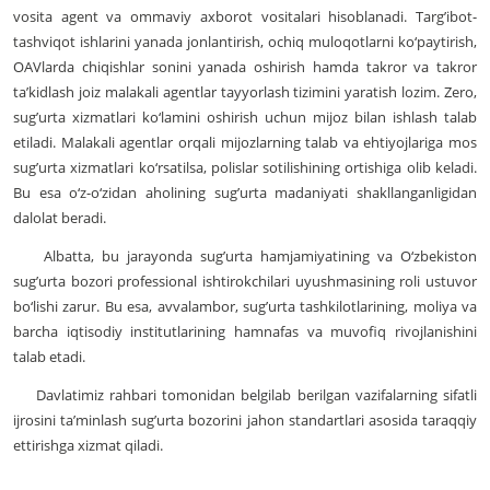
vosita agent va ommaviy axborot vositalari hisoblanadi. Targ’ibot-
tashviqot ishlarini yanada jonlantirish, ochiq muloqotlarni ko‘paytirish,
OAVlarda chiqishlar sonini yanada oshirish hamda takror va takror
ta’kidlash joiz malakali agentlar tayyorlash tizimini yaratish lozim. Zero,
sug’urta xizmatlari ko‘lamini oshirish uchun mijoz bilan ishlash talab
etiladi. Malakali agentlar orqali mijozlarning talab va ehtiyojlariga mos
sug’urta xizmatlari ko‘rsatilsa, polislar sotilishining ortishiga olib keladi.
Bu esa o‘z-o‘zidan aholining sug’urta madaniyati shakllanganligidan
dalolat beradi.
Albatta, bu jarayonda sug’urta hamjamiyatining va O‘zbekiston
sug’urta bozori professional ishtirokchilari uyushmasining roli ustuvor
bo‘lishi zarur. Bu esa, avvalambor, sug’urta tashkilotlarining, moliya va
barcha iqtisodiy institutlarining hamnafas va muvofiq rivojlanishini
talab etadi.
Davlatimiz rahbari tomonidan belgilab berilgan vazifalarning sifatli
ijrosini ta’minlash sug’urta bozorini jahon standartlari asosida taraqqiy
ettirishga xizmat qiladi.