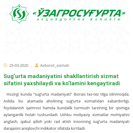
25-03-2020
Axborot_xizmati
Sug’urta madaniyatini shakllantirish xizmat
sifatini yaxshilaydi va ko‘lamini kengaytiradi
Hozirgi kunda “sug’urta madaniyati” iborasi tez-tez tilga olinmoqda.
Aslida, bu atamada aholining sug’urta xizmatidan xabardorligi,
foydalanish qamrovi hamda kundalik turmush tarzining bir qismiga
aylanganlik holati tushuniladi. Ushbu moliyaviy xizmatlar mohiyatini
anglash, qabul qilish yoki rad etish insonning sug’urta madaniyati
darajasini aniqlovchi indikator sifatida ko‘riladi.