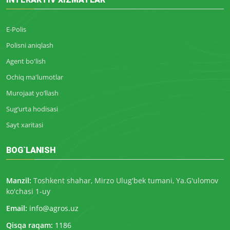
E-Polis
Polisni aniqlash
Agent bo'lish
Ochiq ma'lumotlar
Murojaat yo‘llash
Sug‘urta hodisasi
Sayt xaritasi
BOG`LANISH
Manzil:
Toshkent shahar, Mirzo Ulug'bek tumani, Ya.G'ulomov
ko'chasi 1-uy
Email:
info@agros.uz
Qisqa raqam:
1186