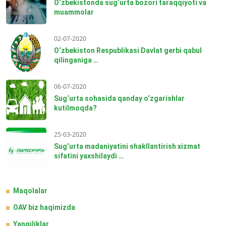
O‘zbekistonda sug‘urta bozori taraqqiyoti va
muammolar
02-07-2020
O‘zbekiston Respublikasi Davlat gerbi qabul
qilinganiga …
06-07-2020
Sug‘urta sohasida qanday o‘zgarishlar
kutilmoqda?
25-03-2020
Sug’urta madaniyatini shakllantirish xizmat
sifatini yaxshilaydi …
Maqolalar
OAV biz haqimizda
Yangiliklar