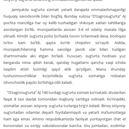
Jamiyatda sug’urta xizmati yetarli darajada ommalashmaganligi
huquqiy savodxonlik bilan bog’liq. Bunday xulosa “O‘zagrosug’urta” AJ
pochta manziliga har oy kelib tushadigan shikoyat xatlari tahlillariga
asoslangan bo‘lib, murojaatlarda asosan 3-4 xil odatiy masala tilga
olinadi. Kimdir sug’urta polisi bo‘lsada tovon to‘lanmadi desa, boshqasi
to‘lov kam bo‘ldi, qayta ko‘rib chiqishni so‘raydi. Aslida,
murojaatchilarning hamma savoliga javob ular bilan tuzilgan
shartnomada aks etgan bo‘ladi. Xususan, sug’urta hodisasi yuz
berganda nima qilish kerak, qanday hujjatlarni qancha vaqt ichida
taqdim etish lozimligi qayd etib qo‘yilgan. Mana shunday
tushunmovchiliklar ko‘pchilikda sug’urta xizmatiga nisbatan
ishonchsizlik paydo bo‘lishiga olib keladi.
“O‘zagrosug’urta” AJ 140 turdagi sug’urta xizmati ko‘rsatadi, shulardan
faqat 8 tasi davlat tomonidan majburiy tartibga solinadi. Ko‘rinadiki,
xizmatlar asosan ixtiyoriy sug’urta turlariga to‘g’ri keladi. Biroq ixtiyoriy
sug’urtadan odamlar deyarli foydalanmaydi va yetarli ma’lumotlarga
ham ega emas. Ammo respublikamizda faoliyat yuritayotgan chet el
korxonalari va xorijiy vakolatxonalar barcha, shu jumladan, xodimlar