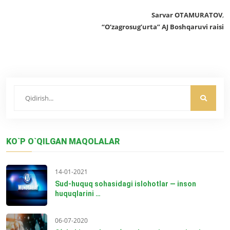
Sarvar OTAMURATOV
,
“O‘zagrosug’urta” AJ Boshqaruvi raisi
KO`P O`QILGAN MAQOLALAR
14-01-2021
Sud-huquq sohasidagi islohotlar — inson
huquqlarini …
06-07-2020