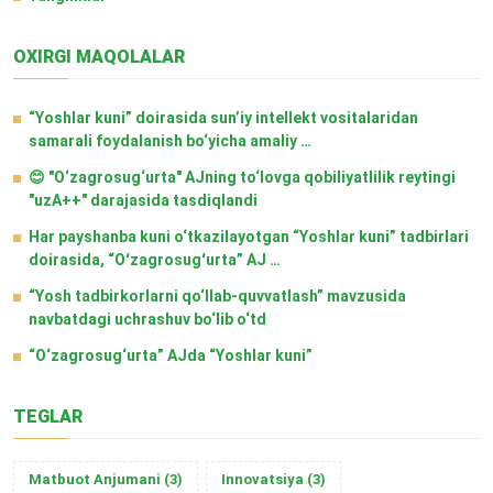
OXIRGI MAQOLALAR
“Yoshlar kuni” doirasida sun’iy intellekt vositalaridan
samarali foydalanish bo‘yicha amaliy …
😊 "O‘zagrosug‘urta" AJning to‘lovga qobiliyatlilik reytingi
"uzA++" darajasida tasdiqlandi
Har payshanba kuni o‘tkazilayotgan “Yoshlar kuni” tadbirlari
doirasida, “Oʻzagrosugʻurta” AJ …
“Yosh tadbirkorlarni qo‘llab-quvvatlash” mavzusida
navbatdagi uchrashuv bo‘lib o‘td
“O‘zagrosug‘urta” AJda “Yoshlar kuni”
TEGLAR
Matbuot Anjumani
(3)
Innovatsiya
(3)