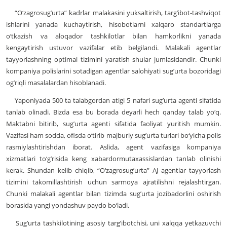
“O‘zagrosug’urta” kadrlar malakasini yuksaltirish, targ’ibot-tashviqot
ishlarini yanada kuchaytirish, hisobotlarni xalqaro standartlarga
o‘tkazish va aloqador tashkilotlar bilan hamkorlikni yanada
kengaytirish ustuvor vazifalar etib belgilandi. Malakali agentlar
tayyorlashning optimal tizimini yaratish shular jumlasidandir. Chunki
kompaniya polislarini sotadigan agentlar salohiyati sug’urta bozoridagi
og’riqli masalalardan hisoblanadi.
Yaponiyada 500 ta talabgordan atigi 5 nafari sug’urta agenti sifatida
tanlab olinadi. Bizda esa bu borada deyarli hech qanday talab yo‘q.
Maktabni bitirib, sug’urta agenti sifatida faoliyat yuritish mumkin.
Vazifasi ham sodda, ofisda o‘tirib majburiy sug’urta turlari bo‘yicha polis
rasmiylashtirishdan iborat. Aslida, agent vazifasiga kompaniya
xizmatlari to‘g’risida keng xabardormutaxassislardan tanlab olinishi
kerak. Shundan kelib chiqib, “O‘zagrosug’urta” AJ agentlar tayyorlash
tizimini takomillashtirish uchun sarmoya ajratilishni rejalashtirgan.
Chunki malakali agentlar bilan tizimda sug’urta jozibadorlini oshirish
borasida yangi yondashuv paydo bo‘ladi.
Sug’urta tashkilotining asosiy targ’ibotchisi, uni xalqqa yetkazuvchi