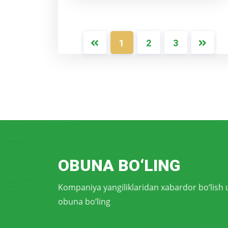
1
2
3
OBUNA BO‘LING
Kompaniya yangiliklaridan xabardor bo‘lish
obuna bo‘ling