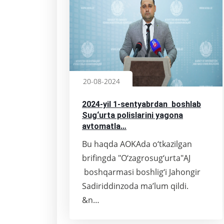
20-08-2024
2024-yil 1-sentyabrdan boshlab
Sug‘urta polislarini yagona
avtomatla…
Bu haqda AOKAda o‘tkazilgan
brifingda "O‘zagrosug‘urta"AJ
boshqarmasi boshlig‘i Jahongir
Sadiriddinzoda ma’lum qildi.
&n…