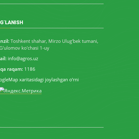
G`LANISH
nzil:
Toshkent shahar, Mirzo Ulug'bek tumani,
G'ulomov ko'chasi 1-uy
il:
info@agros.uz
sqa raqam:
1186
gleMap xaritasidagi joylashgan o‘rni