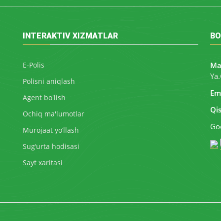
INTERAKTIV XIZMATLAR
BO
E-Polis
Ma
Ya.
Polisni aniqlash
Ema
Agent bo'lish
Qi
Ochiq ma'lumotlar
Goo
Murojaat yo‘llash
Sug‘urta hodisasi
Sayt xaritasi