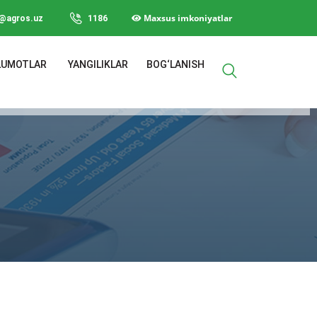
Maxsus imkoniyatlar
o@agros.uz
1186
LUMOTLAR
YANGILIKLAR
BOG‘LANISH