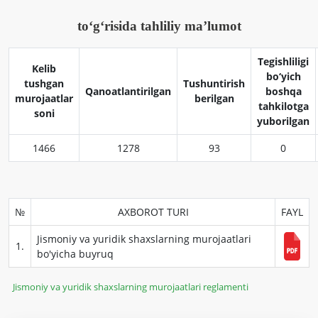
to‘g‘risida tahliliy ma’lumot
Tegishliligi
Kelib
bo‘yich
tushgan
Tushuntirish
Qanoatlantirilgan
boshqa
murojaatlar
berilgan
tahkilotga
soni
yuborilgan
1466
1278
93
0
№
AXBOROT TURI
FAYL
Jismoniy va yuridik shaxslarning murojaatlari
1.
bo'yicha buyruq
Jismoniy va yuridik shaxslarning murojaatlari reglamenti