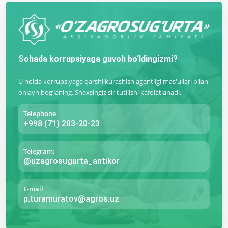
Sohada korrupsiyaga guvoh bo‘ldingizmi?
U holda korrupsiyaga qarshi kurashish agentligi mas'ullari bilan
onlayn bog‘laning. Shaxsingiz sir tutilishi kafolatlanadi.
Telephone
+998 (71) 203-20-23
Telegram:
@uzagrosugurta_antikor
E-mail
p.turamuratov@agros.uz