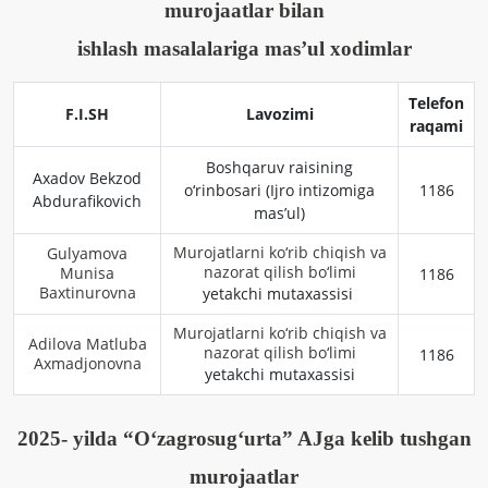
murojaatlar bilan
ishlash masalalariga mas’ul xodimlar
Telefon
F.I.SH
Lavozimi
raqami
Boshqaruv raisining
Axadov Bekzod
o‘rinbosari (Ijro intizomiga
1186
Abdurafikovich
mas’ul)
Murojatlarni ko‘rib chiqish va
Gulyamova
nazorat qilish bo‘limi
Munisa
1186
Baxtinurovna
yetakchi mutaxassisi
Murojatlarni ko‘rib chiqish va
Adilova Matluba
nazorat qilish bo‘limi
1186
Axmadjonovna
yetakchi mutaxassisi
2025- yilda
“
O‘zagrosug‘urta
”
AJga kelib tushgan
murojaatlar